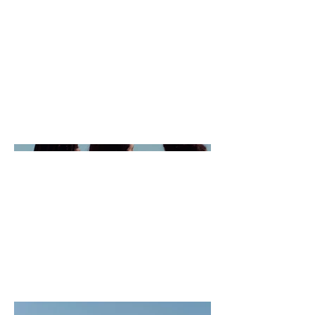
krótko temat lub rozwiń go –
opowiedz odwiedzającym co Cię
zainspirowało lub jak przebiegał
proces tworzenia. Aby dodać
opisy projektów, przejdź do
zakładki Zarządzaj projektami.