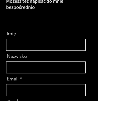
Możesz też napisać do mnie
bezpośrednio
Imię
Nazwisko
Email
Wiadomość